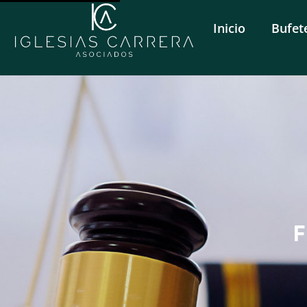
Inicio
Bufet
F