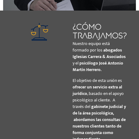
¿Cómo
trabajamos?
Nuestro equipo está
formado por los
abogados
Iglesias Carrera & Asociados
Consulta Jurídica Avanzada
y el
psicólogo José Antonio
90,75
€
IVA INCLUIDO
Martín Herrero.
El objetivo de esta unión es
ofrecer un servicio extra al
jurídico
, basado en el apoyo
psicológico al cliente. A
través del
gabinete judicial y
de la área psicológica,
abordamos las consultas de
nuestros clientes tanto de
forma conjunta como