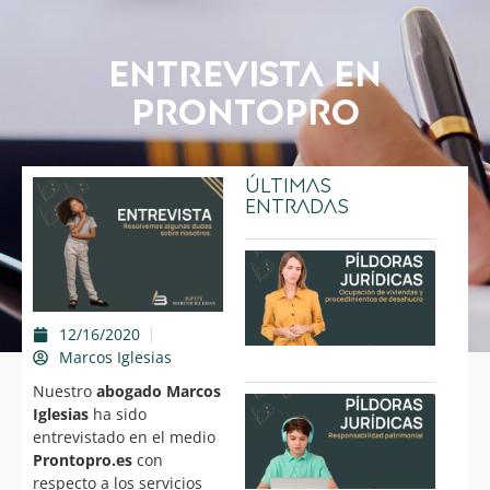
Entrevista en
Prontopro
Últimas
entradas
Píldo
Juríd
Ocup
de
vivie
12/16/2020
Marcos Iglesias
15/0
Nuestro
abogado Marcos
Píldo
Iglesias
ha sido
Juríd
entrevistado en el medio
Resp
Patr
Prontopro.es
con
respecto a los servicios
05/0