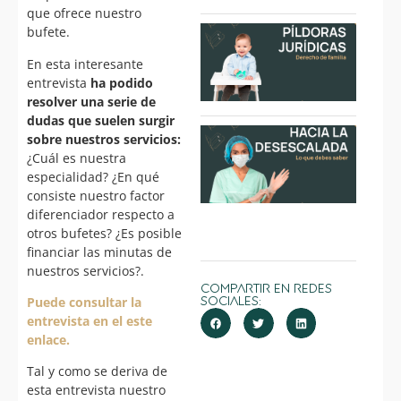
que ofrece nuestro
Píldo
bufete.
Juríd
Dere
En esta interesante
famil
entrevista
ha podido
22/0
resolver una serie de
dudas que suelen surgir
Hacia
sobre nuestros servicios:
Dese
¿Cuál es nuestra
del
especialidad? ¿En qué
conf
Lo q
consiste nuestro factor
saber
diferenciador respecto a
29/0
otros bufetes? ¿Es posible
financiar las minutas de
nuestros servicios?.
Compartir en Redes
Puede consultar la
Sociales:
entrevista en el este
enlace.
Tal y como se deriva de
esta entrevista nuestro