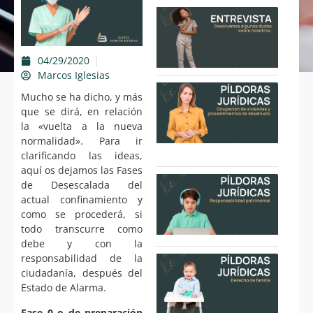
Entre
en
Pron
16/1
04/29/2020
Marcos Iglesias
Píldo
Mucho se ha dicho, y más
Juríd
que se dirá, en relación
Ocup
de
la «vuelta a la nueva
vivie
normalidad». Para ir
15/0
clarificando las ideas,
aquí os dejamos las Fases
Píldo
de Desescalada del
Juríd
actual confinamiento y
Resp
como se procederá, si
Patr
todo transcurre como
05/0
debe y con la
responsabilidad de la
Píldo
Juríd
ciudadanía, después del
Dere
Estado de Alarma.
famil
22/0
Fase 0 o de preparación